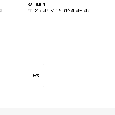
SALOMON
리
살로몬 x 더 브로큰 암 친칠라 티크 라임
등록