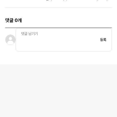
라이버 저지 어센틱 
브 화이트 - KR 사이즈
마킹 버전)
댓글 0개
등록