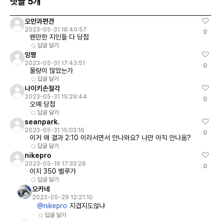
댓글 5개
오만과편견
2023-05-31 18:40:57
0
왠만한 지인들 다 당첨
답글 달기
잉짱
2023-05-31 17:43:51
0
물량이 많았는가
답글 달기
나이키손절각
2023-05-31 15:29:44
0
오예 당첨
답글 달기
seanpark.
2023-05-31 15:03:16
0
이거 왜 결과 2:10 이라서면서 안나와요? 나만 아직 안나옴?
답글 달기
nikepro
2023-05-19 17:33:28
0
이지 350 벨루가
답글 달기
오카네
2023-05-29 12:21:10
@nikepro
지겹지도않냐
답글 달기