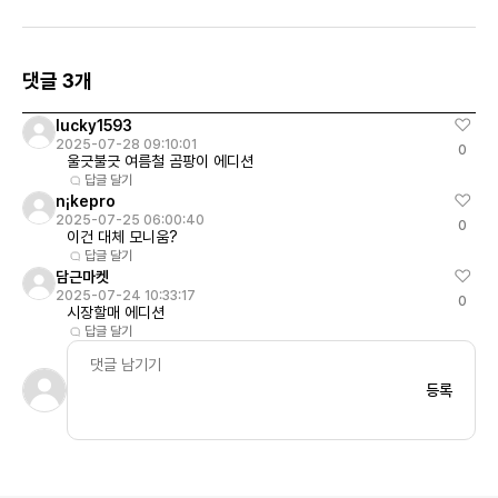
러닝 쇼츠 W 블랙 서밋 화
이트
댓글 3개
lucky1593
2025-07-28 09:10:01
0
울긋불긋 여름철 곰팡이 에디션
답글 달기
n¡kepro
2025-07-25 06:00:40
0
이건 대체 모니움?
답글 달기
담근마켓
2025-07-24 10:33:17
0
시장할매 에디션
답글 달기
등록