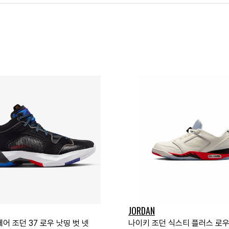
JORDAN
어 조던 37 로우 낫띵 벗 넷
나이키 조던 식스티 플러스 로우