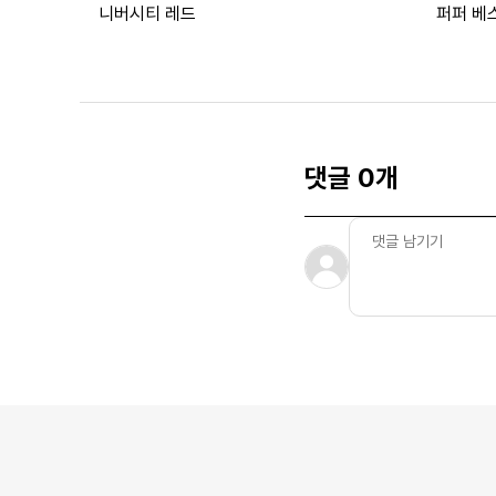
니버시티 레드
퍼퍼 베스
댓글 0개