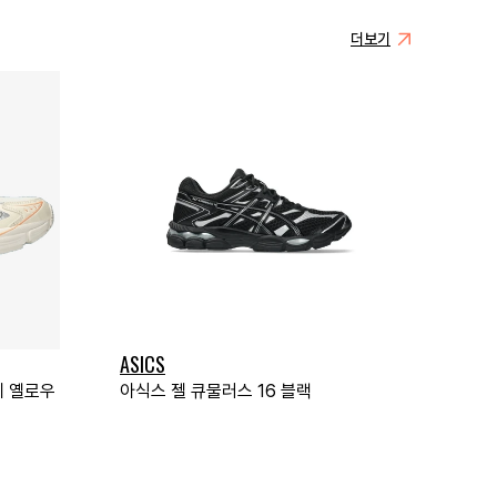
더보기
ASICS
티 옐로우
아식스 젤 큐물러스 16 블랙