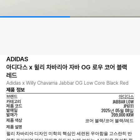
ADIDAS
아디다스 x 윌리 차바리아 자바 OG 로우 코어 블랙
레드
Adidas x Willy Chavarria Jabbar OG Low Core Black Red
제품 정보
브랜드
아디다스
JABBAR LOW
카테고리
JP6111
제품 코드
2025년 05월 08일
발매일
209,000 KRW
발매가
코어 블랙/코어 블랙/레드
제품 색상
제품 설명
윌리 차바리아 디자인 미학의 핵심인 세련된 우아함을 고스란히 반
영한 프리미엄 레더 갑피로 의도가 눈에 보이는 스타일을 완성한 윌