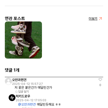
연관 포스트
더보기
댓글 1개
오만과편견
2025-04-12 15:57:27
0
저 꽃은 붙은건가 매달린건가
답글 달기
럭키드로우
2025-04-12 17:05:03
@오만과편견
매달린듯해요 ㅎㅎ