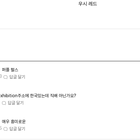
우시 레드
퍼플 펄스
3
답글 달기
xhibition주소에 한국있는데 직배 아닌가요?
2
답글 달기
매우 흥미로운
5
답글 달기