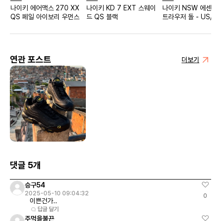
나이키 에어맥스 270 XX
나이키 KD 7 EXT 스웨이
나이키 NSW 에센셜
QS 페일 아이보리 우먼스
드 QS 블랙
트라우저 돌 - US/E
스
연관 포스트
더보기
댓글 5개
승구54
2025-05-10 09:04:32
0
이쁜건가..
답글 달기
주먹을불끈