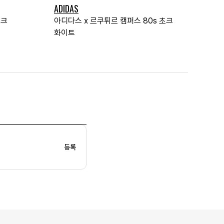
ADIDAS
핑크
아디다스 x 르쿠튀르 캠퍼스 80s 초크
화이트
등록