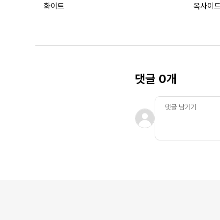
화이트
옥사이드
댓글 0개