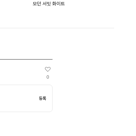
모던 서밋 화이트
0
등록