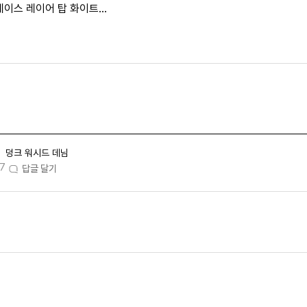
베이스 레이어 탑 화이트
0-100)
덩크 워시드 데님
07
답글 달기