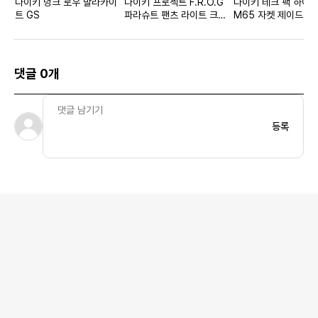
나이키 덩크 로우 말라카이
나이키 프로젝트 F.R.O.G
나이키 테크 팩 하이 
트 GS
파라슈트 팬츠 라이트 크림
M65 자켓 제이드 스톤
슨 - 아시아
시아
댓글 0개
등록