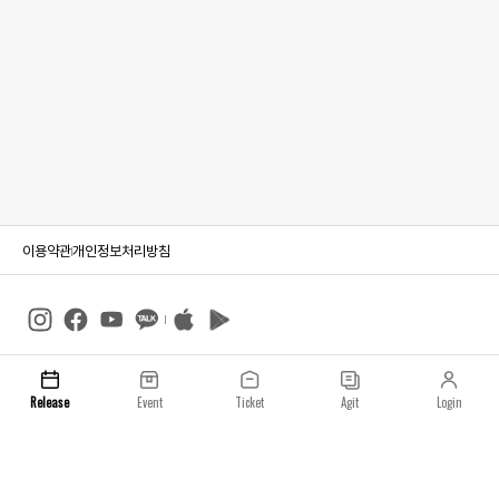
이용약관
개인정보처리방침
일요일 주식회사
사업자등록번호 : 233-86-023­73
Release
Event
Ticket
Agit
Login
통신판매업 : 2021-서울성동-02677
소재지 : 서울특별시 강남구 선릉로93길 54
광고/제휴문의 : info@luck-d.com