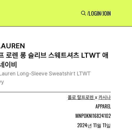
LOGIN
JOIN
/
/
LAUREN
프 로렌 롱 슬리브 스웨트셔츠 LTWT 애
 네이비
h Lauren Long-Sleeve Sweatshirt LTWT
vy
폴로 랄프로렌
x
카시나
APPAREL
MNPOKNI16824102
2024년 11월 11일