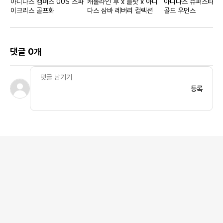
아디다스 캠퍼스 00S 스파
캐롤라인 후 x 클랏 x 아디
아디다스 슈퍼스타 
이크리스 골프화
다스 삼바 레버리 컬렉션
골드 우먼스
댓글 0개
등록