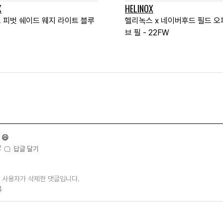
X
HELINOX
 피벗 쉐이드 웨지 라이트 블루
헬리녹스 x 네이버후드 필드 오
브 필 - 22FW
😄
2
답글 달기
사용자가 삭제한 댓글입니다.
4