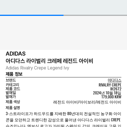
ADIDAS
아디다스 라이벌리 크레페 레전드 아이비
Adidas Rivalry Crepe Legend Ivy
제품 정보
브랜드
아디다스
RIVALRY CREPE
카테고리
IH2672
제품 코드
2024년 10월 18일
발매일
179,000 KRW
발매가
레전드 아이비/아이보리/레전드 아이비
제품 색상
제품 설명
3-스트라이프가 하드우드를 지배한 80년대의 전설적인 농구화 아이
콘을 모던하고 트렌디한 감성으로 풀어낸 아디다스 라이벌리 CREPE
슈즈입니다. 엠보싱 로고가 가미된 스웨이드 갑피, 크레이프 고무 기