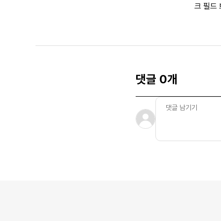
크 필드
운
댓글 0개