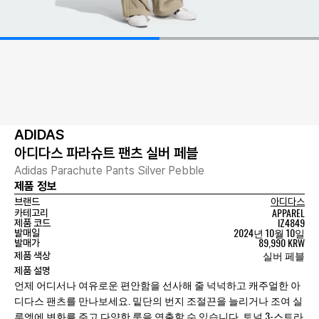
ADIDAS
아디다스 파라슈트 팬츠 실버 페블
Adidas Parachute Pants Silver Pebble
제품 정보
브랜드
아디다스
APPAREL
카테고리
IZ4849
제품 코드
2024년 10월 10일
발매일
89,990 KRW
발매가
실버 페블
제품 색상
제품 설명
언제 어디서나 여유로운 편안함을 선사해 줄 넉넉하고 캐주얼한 아
디다스 팬츠를 만나보세요. 밑단의 번지 조절끈을 늘리거나 조여 실
루엣에 변화를 주고 다양한 룩을 연출할 수 있습니다. 토널 3-스트라