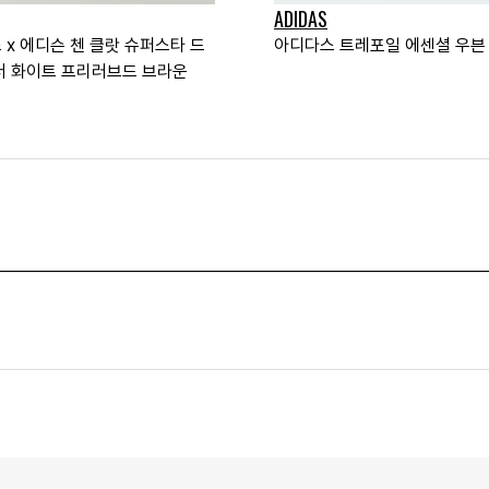
ADIDAS
 x 에디슨 첸 클랏 슈퍼스타 드
아디다스 트레포일 에센셜 우븐
더 화이트 프리러브드 브라운