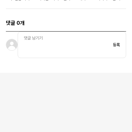
US/EU
우먼스
댓글 0개
등록