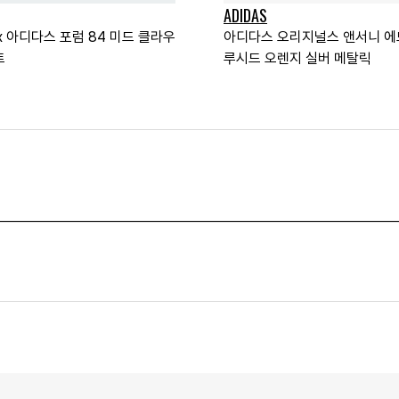
ADIDAS
re x 아디다스 포럼 84 미드 클라우
아디다스 오리지널스 앤서니 에
트
루시드 오렌지 실버 메탈릭