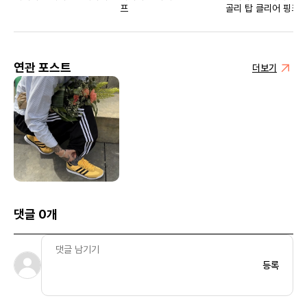
프
골리 탑 클리어 핑크 -
사이즈
연관 포스트
더보기
댓글 0개
등록