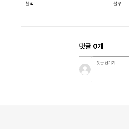
블랙
블루
댓글 0개