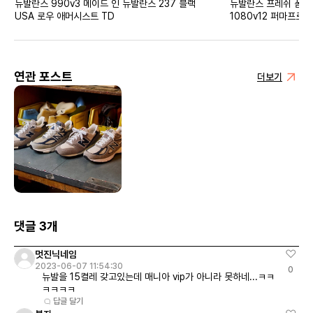
뉴발란스 990v3 메이드 인
뉴발란스 237 블랙
뉴발란스 프레쉬 폼 X
USA 로우 애머시스트 TD
1080v12 퍼마프로스
버스 클라우드 - 2E 
연관 포스트
더보기
댓글 3개
멋진닉네임
2023-06-07 11:54:30
0
뉴발을 15켤레 갖고있는데 매니아 vip가 아니라 못하네...ㅋㅋ
ㅋㅋㅋㅋ
답글 달기