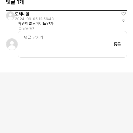
댓글 1개
도혀니얼
2024-09-05 12:56:43
0
휴먼이발로메이드인가
답글 달기
등록