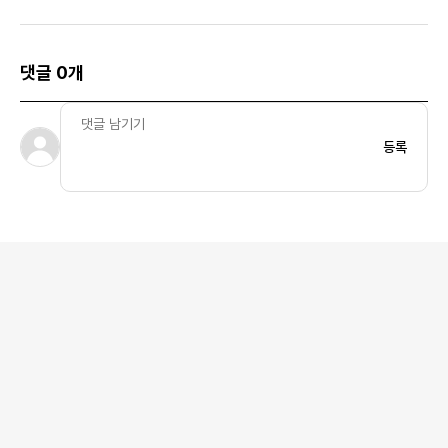
올리브
랙
댓글 0개
등록