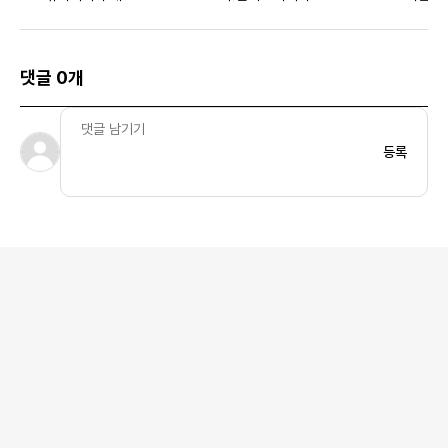
먼스
집 베이스 레이어 블랙 
시아
댓글 0개
등록