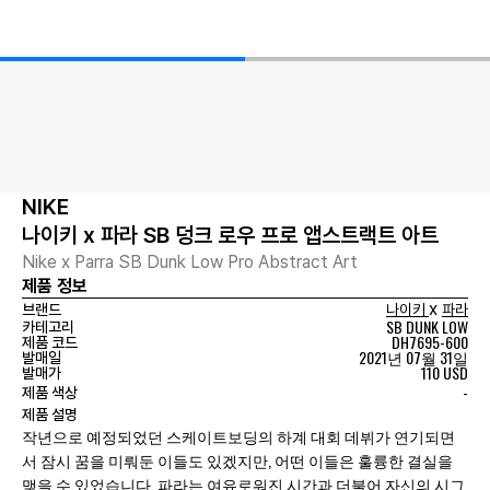
NIKE
나이키 x 파라 SB 덩크 로우 프로 앱스트랙트 아트
Nike x Parra SB Dunk Low Pro Abstract Art
제품 정보
x
브랜드
나이키
파라
SB DUNK LOW
카테고리
DH7695-600
제품 코드
2021년 07월 31일
발매일
110 USD
발매가
-
제품 색상
제품 설명
작년으로 예정되었던 스케이트보딩의 하계 대회 데뷔가 연기되면
서 잠시 꿈을 미뤄둔 이들도 있겠지만, 어떤 이들은 훌륭한 결실을
맺을 수 있었습니다. 파라는 여유로워진 시간과 더불어 자신의 시그