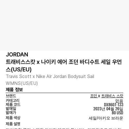
JORDAN
트래비스스캇 x 나이키 에어 조던 바디수트 세일 우먼
스(US/EU)
Travis Scott x Nike AIr Jordan Bodysuit Sail
WMNS(US/EU)
제품 정보
x
브랜드
조던
트래비스 스캇
없음
카테고리
DX8607-133
제품 코드
2023년 04월 26일
발매일
80 USD
발매가
세일/아키오 브라운
제품 색상
제품 설명