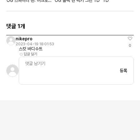
OG 스파이더 맨: 어크로스
OG 블랙 앤 럭키 그린 TD
TD
더 스파이더 버스
댓글 1개
nikepro
2023-04-19 18:01:53
0
스캇 바디수트
답글 달기
등록