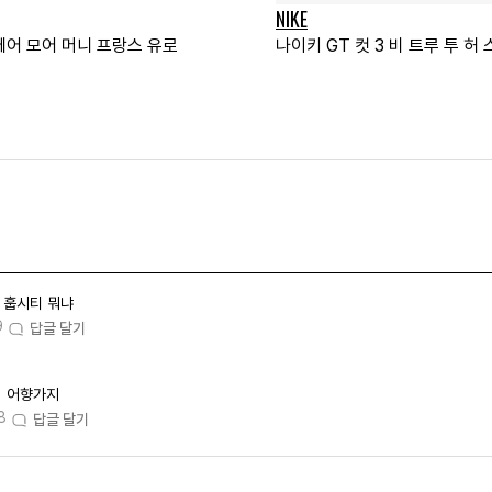
NIKE
에어 모어 머니 프랑스 유로
나이키 GT 컷 3 비 트루 투 허
훕시티 뭐냐
9
답글 달기
어향가지
8
답글 달기