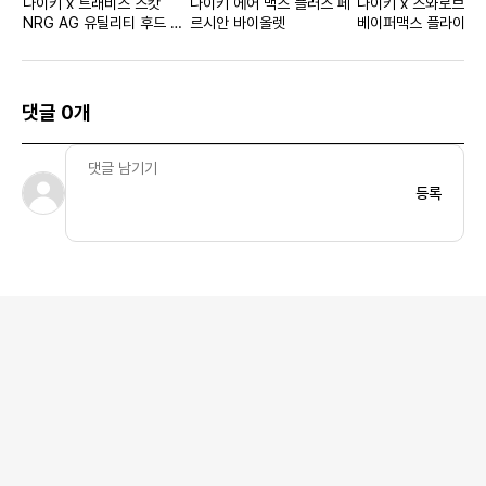
나이키 x 트래비스 스캇
나이키 에어 맥스 플러스 페
나이키 x 스와로브스
NRG AG 유틸리티 후드 블
르시안 바이올렛
베이퍼맥스 플라이니트
랙
트 우먼스
댓글 0개
등록