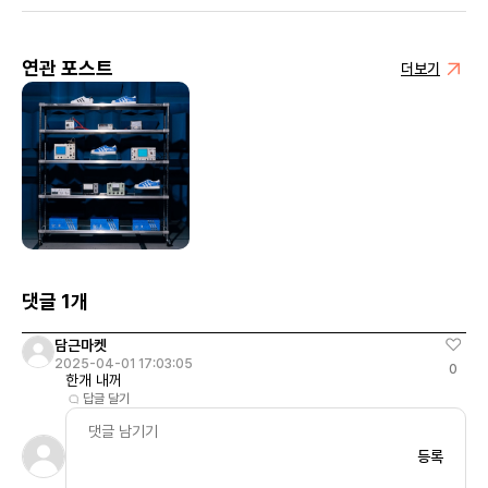
연관 포스트
더보기
댓글 1개
담근마켓
2025-04-01 17:03:05
0
한개 내꺼
답글 달기
등록