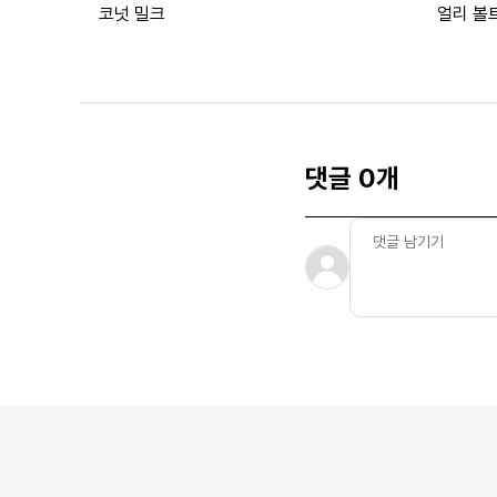
코넛 밀크
얼리 볼
댓글 0개