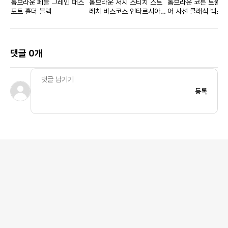
톰브라운 페블 그레인 패스
톰브라운 저지 스티치 스트
톰브라운 코튼 트윌 
포트 홀더 블랙
레치 비스코스 인타르시아
어 사선 클래식 백스트
백 스트라이프 박시핏 크루
츠 미디움 그레이 우
넥 티셔츠 네이비 우먼스
댓글 0개
등록