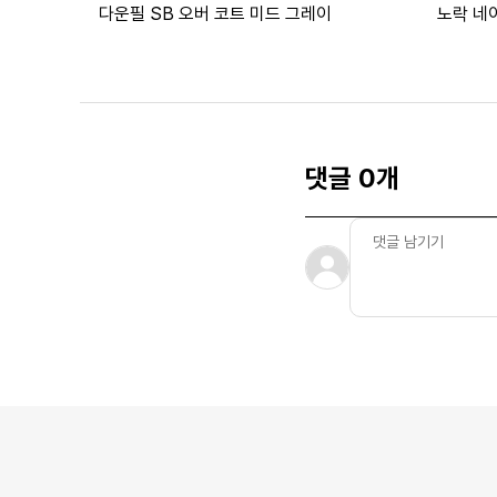
다운필 SB 오버 코트 미드 그레이
노락 네
댓글 0개