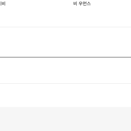
이비
비 우먼스