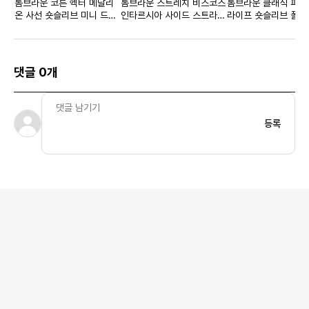
톰브라운 코튼 헥터 메달리
톰브라운 스트레치 비스코스
톰브라운 클래식 피케
온 사선 숏슬리브 미니 드레
인타르시아 사이드 스트라이
라이프 숏슬리브 폴로
스 라이트 그레이 우먼스
프 드롭 백 플리츠 미니 스커
트 네이비 우먼스
댓글 0개
등록