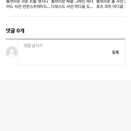
톰브라운 코튼 트윌 엔지니
톰브라운 페블 그레인 레더
톰브라운 울 사선 클래
어드 사선 언컨스트럭티드
디보스드 사선 미디움 도큐
포츠 코트 미디움 그
클래식 자켓 미디움 그레이
먼트 홀더 블랙
우먼스
댓글 0개
등록