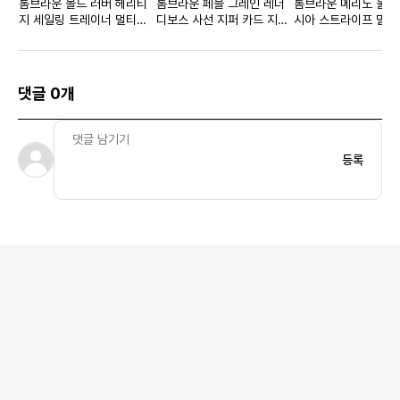
톰브라운 몰드 러버 헤리티
톰브라운 페블 그레인 레더
톰브라운 메리노 울 
지 세일링 트레이너 멀티컬
디보스 사선 지퍼 카드 지갑
시아 스트라이프 밀라
러
블랙
티치 크루넥 풀오버 
블루
댓글 0개
등록