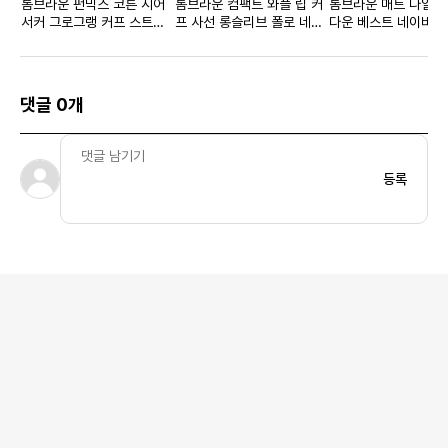
톰브라운 펀믹스 코튼 시어
톰브라운 컴팩트 와플 립 커
톰브라운 매트 나일론
서커 그로그랭 커프 스트레
프 사선 롱슬리브 폴로 네이
다운 베스트 네이비
이트 핏 쇼트 슬리브 셔츠 화
비
이트
댓글 0개
등록