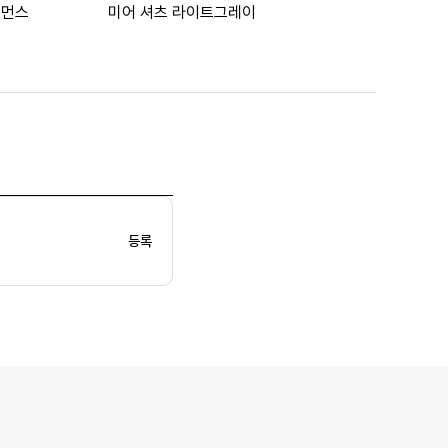
우먼스
미어 셔츠 라이트그레이
등록