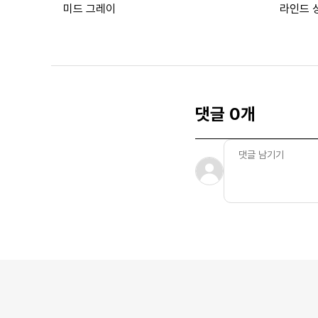
미드 그레이
라인드 
크 우먼
댓글 0개