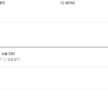
레이
디 네이비
뉴발 530
2
답글 달기