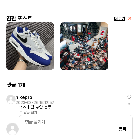
연관 포스트
더보기
댓글 1개
nikepro
2023-03-26 15:12:57
0
맥스 1 딥 로얄 블루
답글 달기
등록