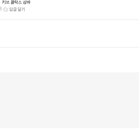
키쓰 클락스 삼바
6
답글 달기