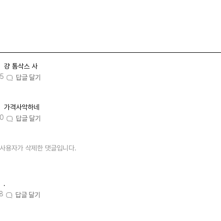
걍 톰삭스 사
45
답글 달기
가격사악하네
50
답글 달기
사용자가 삭제한 댓글입니다.
.
8
답글 달기