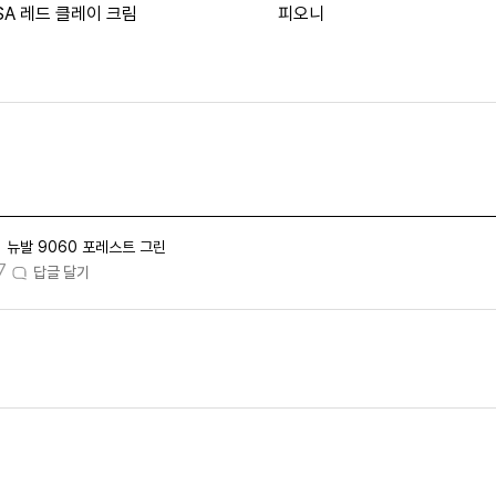
SA 레드 클레이 크림
피오니
뉴발 9060 포레스트 그린
7
답글 달기