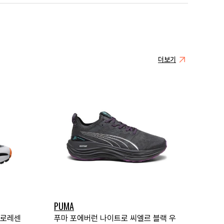
더보기
PUMA
플로레센
푸마 포에버런 나이트로 씨엘르 블랙 우