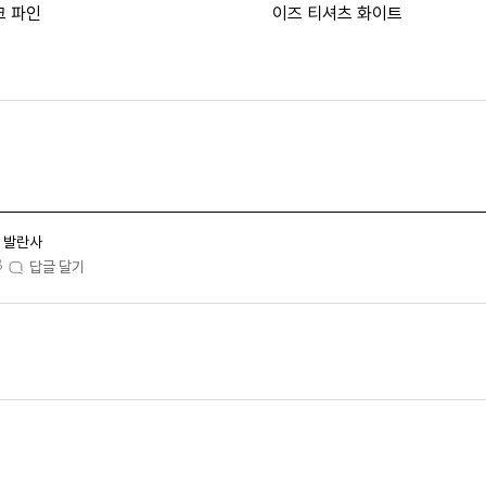
크 파인
이즈 티셔츠 화이트
발란사
8
답글 달기