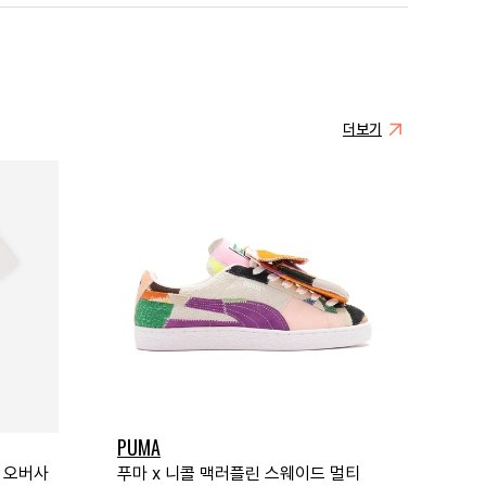
더보기
PUMA
트 오버사
푸마 x 니콜 맥러플린 스웨이드 멀티